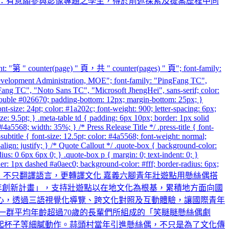
：有意願參與影像專題之學生，得於前述探索及提案歷程中同
tent: "第 " counter(page) " 頁，共 " counter(pages) " 頁"; font-family:
velopment Administration, MOE"; font-family: "PingFang TC",
gFang TC", "Noto Sans TC", "Microsoft JhengHei", sans-serif; color:
 double #026670; padding-bottom: 12px; margin-bottom: 25px; }
ont-size: 24pt; color: #1a202c; font-weight: 900; letter-spacing: 6px;
ze: 9.5pt; } .meta-table td { padding: 6px 10px; border: 1px solid
4a5568; width: 35%; } /* Press Release Title */ .press-title { font-
subtitle { font-size: 12.5pt; color: #4a5568; font-weight: normal;
align: justify; } /* Quote Callout */ .quote-box { background-color:
ius: 0 6px 6px 0; } .quote-box p { margin: 0; text-indent: 0; }
der: 1px dashed #a0aec0; background-color: #fff; border-radius: 6px;
content { color: #4a5568; } 不只翻譯語言，更轉譯文化 嘉義六腳青年壯遊點用懸絲偶搭
年創新計畫」，支持壯遊點以在地文化為根基，累積地方面向國
心，透過三語視覺化導覽、跨文化對照及互動體驗，讓國際青年
一群平均年齡超過70歲的長輩們所組成的「笑瞇瞇懸絲偶劇
起杯子等細膩動作。蒜頭村當年引進懸絲偶，不只是為了文化傳