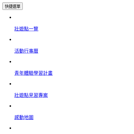
快捷選單
壯遊點一覽
活動行事曆
青年體驗學習計畫
壯遊點見習專案
感動地圖