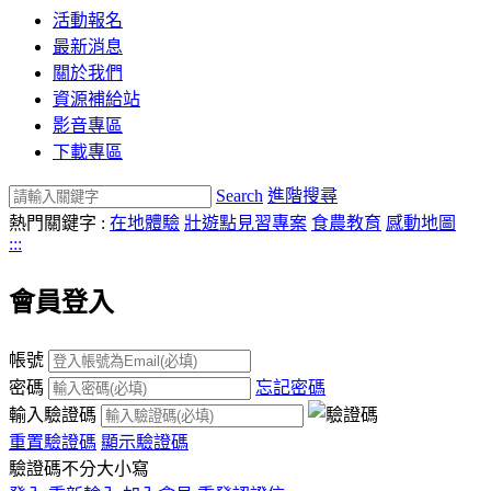
活動報名
最新消息
關於我們
資源補給站
影音專區
下載專區
Search
進階搜尋
熱門關鍵字 :
在地體驗
壯遊點見習專案
食農教育
感動地圖
:::
會員登入
帳號
密碼
忘記密碼
輸入驗證碼
重置驗證碼
顯示驗證碼
驗證碼不分大小寫