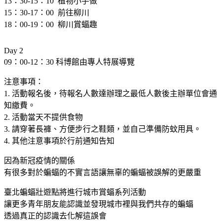
13：30-15：10 植物小手做
15：30-17：00 前往柳川
18：00-19：00 柳川賞蝠趣
Day 2
09：00-12：30 科博館由專人特展導覽
注意事項：
1. 活動報名後，待報名人數達辦理之最低人數後主辦單位會通
知繳費。
2. 活動當天不提供食物
3. 請穿著長褲、方便步行之鞋類，並自己準備防蚊用具。
4. 其他注意事項於行前通知告知
因為新冠疫情的關係
有很多對於蝙蝠的不實言語讓無辜的蝙蝠被誤解的更嚴重
臺北蝙蝠壯遊點將進行城市賞蝠系列活動
讓更多青年朋友能認識並發現城市裡與我們共存的蝙蝠
透過真正的認識去化解這誤會