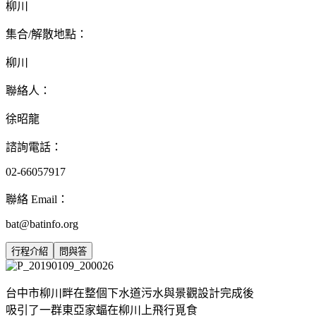
柳川
集合/解散地點：
柳川
聯絡人：
徐昭龍
諮詢電話：
02-66057917
聯絡 Email：
bat@batinfo.org
行程介紹
問與答
台中市柳川畔在整個下水道污水與景觀設計完成後
吸引了一群東亞家蝠在柳川上飛行覓食