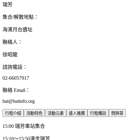
瑞芳
集合/解散地點：
海濱月台遺址
聯絡人：
徐昭龍
諮詢電話：
02-66057917
聯絡 Email：
bat@batinfo.org
行程介紹
活動特色
活動元素
達人推薦
行程備註
問與答
15:00 瑞芳車站集合
15:10～15:50漫步瑞芳