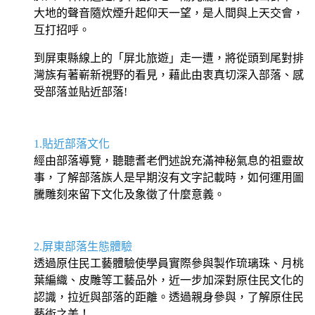
大地的聲音隨炊煙升起仰天一望，是人間與上天交會，
互打招呼。
到屏東縣線上的「屏北旅遊」走一遭，將從頭到尾對排
灣族有著嶄新視野的看見，藉此由衷真切深入部落、感
受部落並貼近部落!
1.貼近部落文化
經由部落導覽，聽聽耆老們述說充滿神秘氣息的祖靈故
事，了解部落族人是早期沒有文字記載時，如何運用圖
騰雕刻來留下文化及象徵了什麼意義。
2.
屏東部落生態體驗
透過原住民工藝體驗使學員實際參與製作琉璃珠、月桃
葉編織、皮雕等工藝品外，近一步加深對原住民文化的
認識，拉近與部落的距離。透過親身參與，了解原住民
藝術之美！