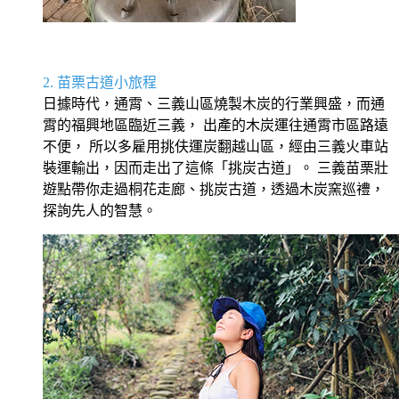
2. 苗栗古道小旅程
日據時代，通霄、三義山區燒製木炭的行業興盛，而通
霄的福興地區臨近三義， 出產的木炭運往通霄市區路遠
不便， 所以多雇用挑伕運炭翻越山區，經由三義火車站
裝運輸出，因而走出了這條「挑炭古道」。 三義苗栗壯
遊點帶你走過桐花走廊、挑炭古道，透過木炭窯巡禮，
探詢先人的智慧。