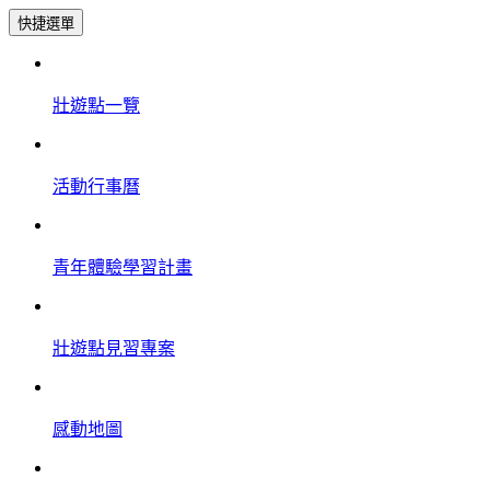
快捷選單
壯遊點一覽
活動行事曆
青年體驗學習計畫
壯遊點見習專案
感動地圖