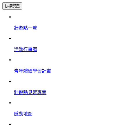
快捷選單
壯遊點一覽
活動行事曆
青年體驗學習計畫
壯遊點見習專案
感動地圖