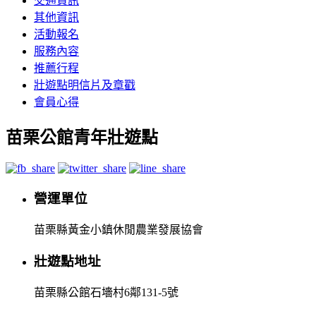
交通資訊
其他資訊
活動報名
服務內容
推薦行程
壯遊點明信片及章戳
會員心得
苗栗公館青年壯遊點
營運單位
苗栗縣黃金小鎮休閒農業發展協會
壯遊點地址
苗栗縣公館石墻村6鄰131-5號