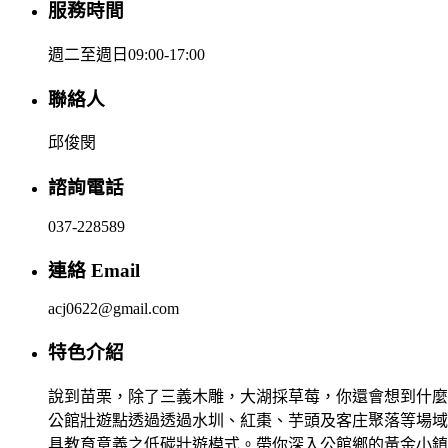
服務時間
週二至週日09:00-17:00
聯絡人
邱俊閔
諮詢電話
037-228589
連絡 Email
acj0622@gmail.com
特色介紹
說到苗栗，除了三義木雕，大湖採草莓，你還會想到什麼
公館壯遊點透過透過水圳、紅棗、芋頭及客庄聚落等場域
具教育意義之低碳壯遊模式。帶你深入公館鄉的黃金小鎮