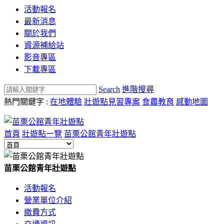
活動報名
最新消息
關於我們
資源補給站
影音專區
下載專區
Search
進階搜尋
熱門關鍵字 :
在地體驗
壯遊點見習專案
食農教育
感動地圖
首頁
壯遊點一覽
苗栗公館青年壯遊點
苗栗公館青年壯遊點
活動報名
營業單位介紹
繳費方式